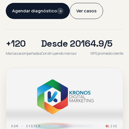
Agendar diagnóstico
Ver casos
+120
Desde 2016
4.9/5
Marcas acompañadas
Construyendo marcas
NPS promedio cliente
KDM · SYSTEM
LIVE